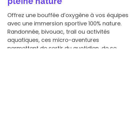
pleine nature
Offrez une bouffée d’oxygène à vos équipes
avec une immersion sportive 100% nature.
Randonnée, bivouac, trail ou activités
aquatiques, ces micro-aventures
permettent de sortir du quotidien, de se
reconnecter à soi-même, aux autres et à
l’environnement. Un excellent moyen de
développer la résilience collective et
individuelle. Que ce soit à pied, en vélo ou
même en kayak, vous parcourrez des
paysages ressourçants et sensibiliserez vos
collaborateurs aux valeurs RSE importantes.
👉
Atouts RSE
: reconnexion à la nature,
mobilité douce, bien-être physique et
mental.