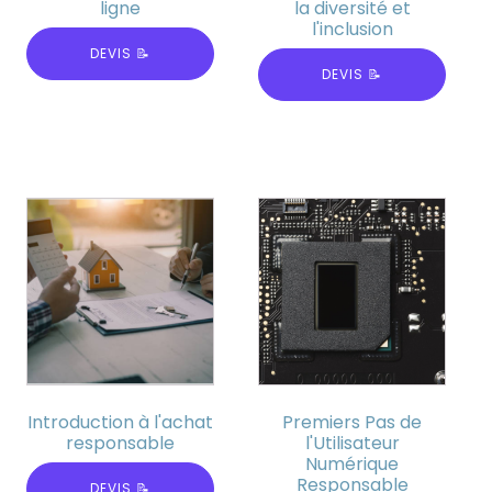
ligne
la diversité et
l'inclusion
DEVIS 📝
DEVIS 📝
Introduction à l'achat
Premiers Pas de
responsable
l'Utilisateur
Numérique
Responsable
DEVIS 📝