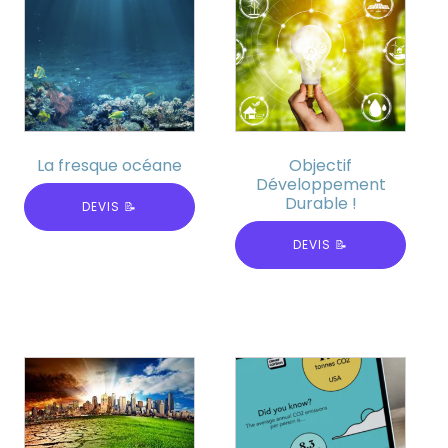
La fresque océane
Objectif
Développement
Durable !
DEVIS 📝
DEVIS 📝