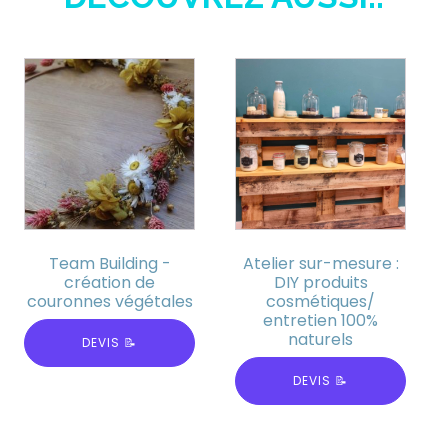
Team Building -
Atelier sur-mesure :
création de
DIY produits
couronnes végétales
cosmétiques/
entretien 100%
naturels
DEVIS 📝
DEVIS 📝