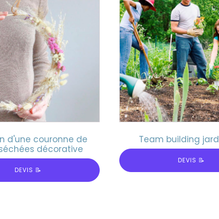
on d'une couronne de
Team building jar
 séchées décorative
DEVIS 📝
DEVIS 📝