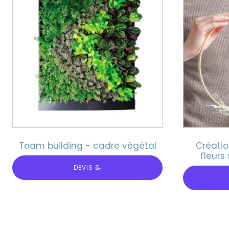
Team building - cadre végétal
Créati
fleurs
DEVIS 📝