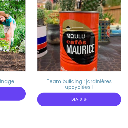
dinage
Team building : jardinières
upcyclées !
DEVIS 📝