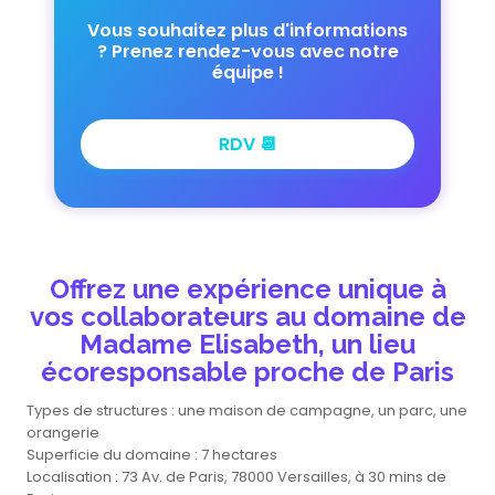
Vous souhaitez plus d'informations
? Prenez rendez-vous avec notre
équipe !
RDV 📆
Offrez une expérience unique à
vos collaborateurs au domaine de
Madame Elisabeth, un lieu
écoresponsable proche de Paris
Types de structures : une maison de campagne, un parc, une
orangerie
Superficie du domaine : 7 hectares
Localisation : 73 Av. de Paris, 78000 Versailles, à 30 mins de