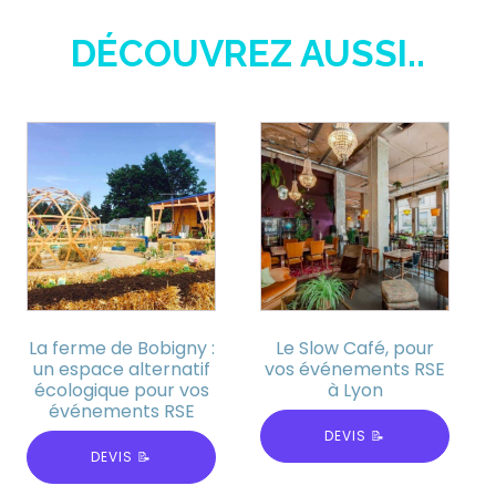
DÉCOUVREZ AUSSI..
La ferme de Bobigny :
Le Slow Café, pour
un espace alternatif
vos événements RSE
écologique pour vos
à Lyon
événements RSE
DEVIS 📝
DEVIS 📝