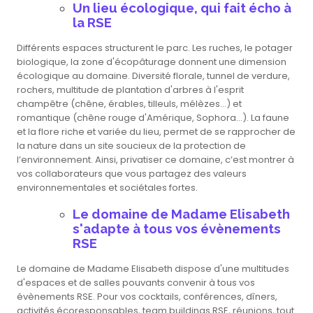
Un lieu écologique, qui fait écho à
la RSE
Différents espaces structurent le parc. Les ruches, le potager
biologique, la zone d'écopâturage donnent une dimension
écologique au domaine. Diversité florale, tunnel de verdure,
rochers, multitude de plantation d'arbres à l'esprit
champêtre (chêne, érables, tilleuls, mélèzes...) et
romantique (chêne rouge d'Amérique, Sophora...). La faune
et la flore riche et variée du lieu, permet de se rapprocher de
la nature dans un site soucieux de la protection de
l’environnement. Ainsi, privatiser ce domaine, c’est montrer à
vos collaborateurs que vous partagez des valeurs
environnementales et sociétales fortes.
Le domaine de Madame Elisabeth
s'adapte à tous vos évènements
RSE
Le domaine de Madame Elisabeth dispose d'une multitudes
d'espaces et de salles pouvants convenir à tous vos
évènements RSE. Pour vos cocktails, conférences, dîners,
activités écoresponsables, team buildings RSE, réunions, tout