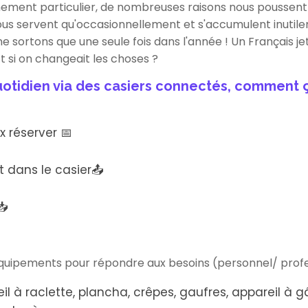
nement particulier, de nombreuses raisons nous poussen
nous servent qu'occasionnellement et s'accumulent inuti
ne sortons que une seule fois dans l'année ! Un Français j
t si on changeait les choses ?
otidien via des casiers connectés, comment ç
ux réserver 📅
dans le casier📤
📥
ipements pour répondre aux besoins (personnel/ profess
eil à raclette, plancha, crêpes, gaufres, appareil à g