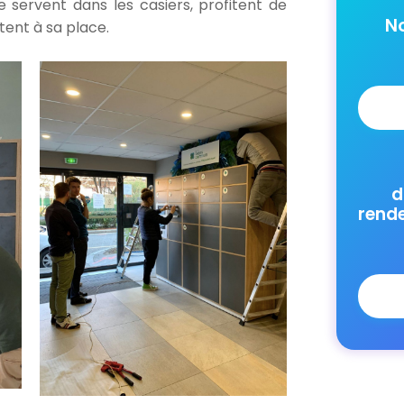
e servent dans les casiers, profitent de
N
ttent à sa place.
d
rend