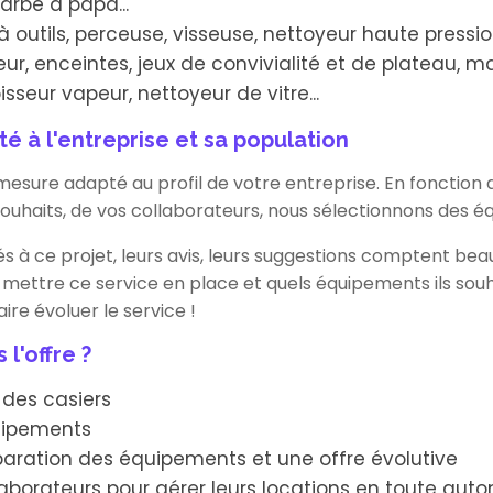
arbe à papa...
 outils, perceuse, visseuse, nettoyeur haute pression, 
eur, enceintes, jeux de convivialité et de plateau, mat
isseur vapeur, nettoyeur de vitre...
é à l'entreprise et sa population
sure adapté au profil de votre entreprise. En fonction d
 souhaits, de vos collaborateurs, nous sélectionnons des 
s à ce projet, leurs avis, leurs suggestions comptent be
mettre ce service en place et quels équipements ils souha
aire évoluer le service !
l'offre ?
n des casiers
uipements
éparation des équipements et une offre évolutive
laborateurs pour gérer leurs locations en toute aut